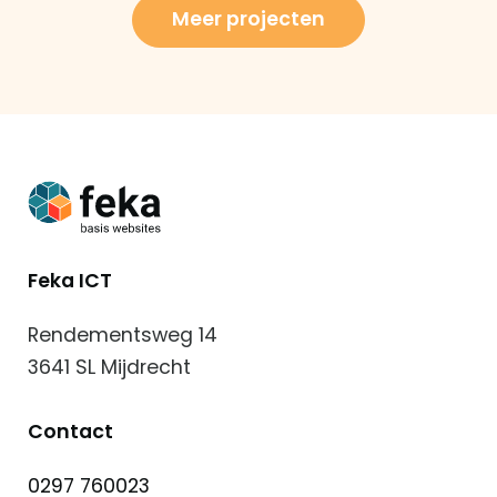
Meer projecten
Vakantiehuis
Casa
Patzu
in
de
Feka ICT
Spaanse
zon
Rendementsweg 14
3641 SL Mijdrecht
Contact
0297 760023