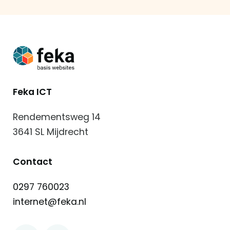
Vincent
van
der
Meer
Hoveniers
Feka ICT
Rendementsweg 14
3641 SL Mijdrecht
Contact
0297 760023
internet@feka.nl